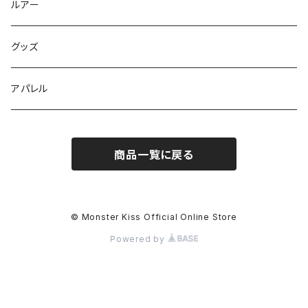
Dear Monster
ルアー
Dear Monster GIGAS
グッズ
Dear Monster Option Parts
アパレル
Shinkirow
商品一覧に戻る
HUNTERS
© Monster Kiss Official Online Store
Powered by