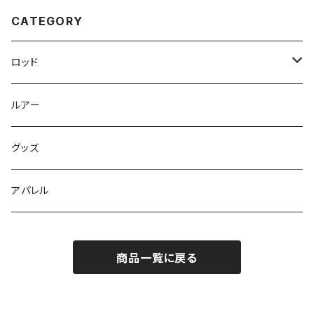
CATEGORY
ロッド
Dear Monster
ルアー
Dear Monster GIGAS
グッズ
Dear Monster Option Parts
アパレル
Shinkirow
商品一覧に戻る
HUNTERS