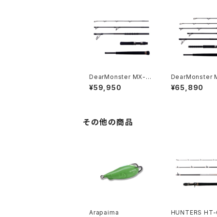
DearMonster MX-6
DearMonster 
SW
SW
¥59,950
¥65,890
その他の商品
Arapaima
HUNTERS HT-