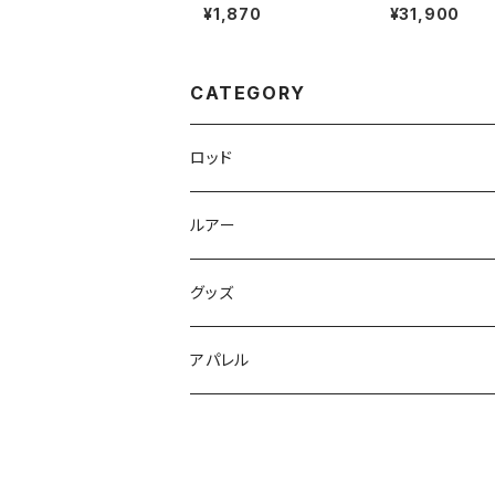
¥1,870
¥31,900
CATEGORY
ロッド
Dear Monster
ルアー
Dear Monster GIGAS
グッズ
Dear Monster Option Parts
アパレル
Shinkirow
HUNTERS