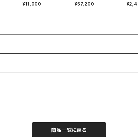
限定製品】MX-FG19/P
T 55///65ULV
¥11,000
¥57,200
¥2,4
U17 (Dear Monster)
商品一覧に戻る