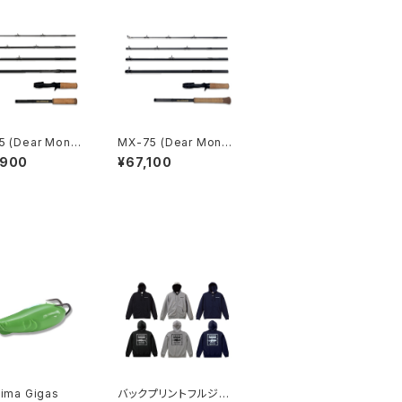
5 (Dear Monst
MX-75 (Dear Monst
er)
,900
¥67,100
ima Gigas
バックプリントフルジッ