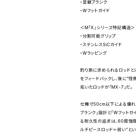
・並継ブランク
・Wフットガイド
＜M「X」シリーズ特記構造＞
・分割可能グリップ
・ステンレスSiCガイド
・Wラッピング
釣り旅に求められるロッドと
をフィードバックし、後に“怪
拓いたロッドが「MX-7」だ。
仕舞寸50cm以下による優
ブランク」設計と「Wフットガ
る耐久性の追求は、60度強度
ルチピースロッド＝弱い”と