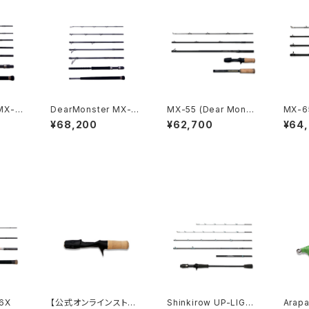
MX-8
DearMonster MX-10
MX-55 (Dear Monst
MX-6
SW
er)
er)
¥68,200
¥62,700
¥64
6X
【公式オンラインストア
Shinkirow UP-LIGH
Arapa