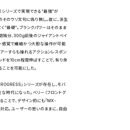
Xシリーズで実現できる“最強”が
年来のそのウリ文句に偽り無し。故に、派生
く“最硬”。ブランクパワーはそのまま
間隔分、300g前後のジャイアントベイ
ベイト感覚で繊細かつ大胆な操作が可能
ルアーすらも操れるアクションレスポン
ンドを10cm程度伸ばすことで、有り余
ることを可能にした。
PROGRESS」シリーズが存在し、モバ
在な時代になった。ベリー（フロントグ
ることで、デザイン的にも「MX-
完全対応。ユーザーの思いのままに、自由