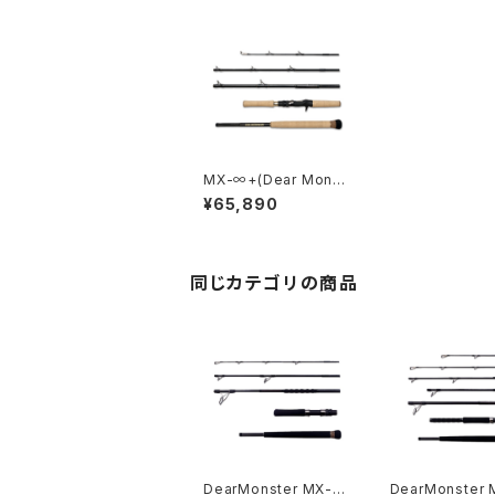
MX-∞+(Dear Monst
er)
¥65,890
同じカテゴリの商品
DearMonster MX-6
DearMonster 