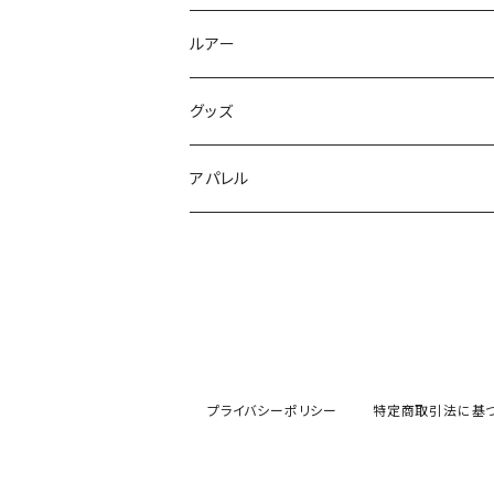
Dear Monster
ルアー
Dear Monster GIGAS
グッズ
Dear Monster Option Parts
アパレル
Shinkirow
HUNTERS
プライバシーポリシー
特定商取引法に基