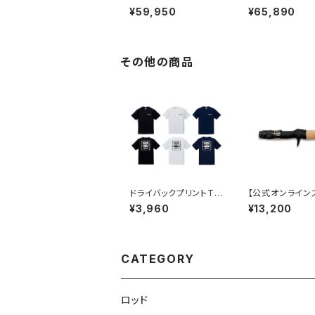
SW
SW
¥59,950
¥65,890
その他の商品
ドライバックプリントTシ
【公式オンライン
ャツ
限定製品】MX-FG
¥3,960
¥13,200
C18 (Dear Mon
CATEGORY
ロッド