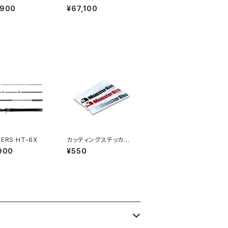
er)
,900
¥67,100
ERS HT-6X
カッティングステッカー
（S）
900
¥550