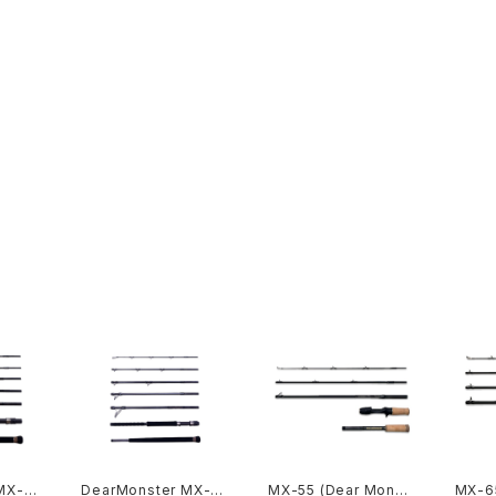
MX-8
DearMonster MX-10
MX-55 (Dear Monst
MX-6