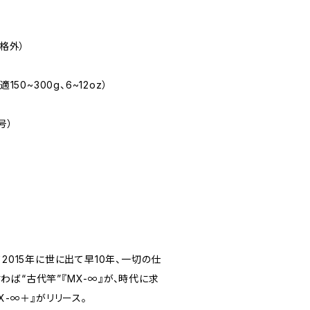
規格外）
最適150~300g、6~12oz）
0号）
て2015年に世に出て早10年、一切の仕
ば“古代竿”『MX-∞』が、時代に求
X-∞＋』がリリース。