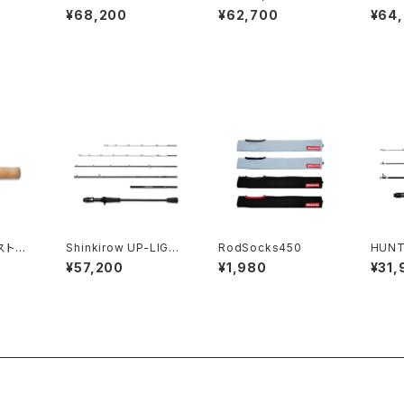
SW
er)
er)
¥68,200
¥62,700
¥64
ストア
Shinkirow UP-LIGH
RodSocks450
HUNT
21/T
T 55///65ULV
¥57,200
¥1,980
¥31,
ster)